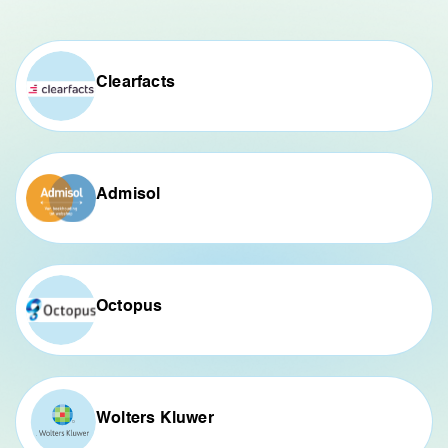
Clearfacts
Admisol
Octopus
Wolters Kluwer